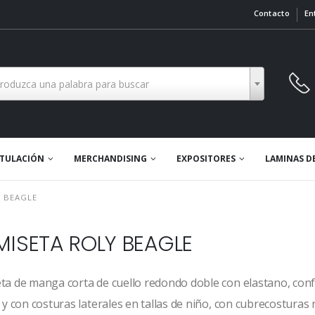
Contacto
En
troduzca una palabra para buscar
TULACIÓN
MERCHANDISING
EXPOSITORES
LAMINAS D
 BEAGLE
ISETA ROLY BEAGLE
ta de manga corta de cuello redondo doble con elastano, confe
 y con costuras laterales en tallas de niño, con cubrecosturas 