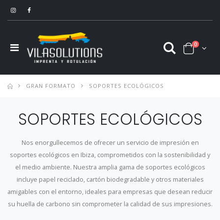
0
GRAN FORMATO
SOPORTES ECOLÓGICOS
SOPORTES ECOLÓGICOS
Nos enorgullecemos de ofrecer un servicio de impresión en
soportes ecológicos en Ibiza, comprometidos con la sostenibilidad y
el medio ambiente. Nuestra amplia gama de soportes ecológicos
incluye papel reciclado, cartón biodegradable y otros materiales
amigables con el entorno, ideales para empresas que desean reducir
su huella de carbono sin comprometer la calidad de sus impresiones.